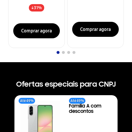
↓
31
%
Comprar agora
Comprar agora
Ofertas especiais para CNPJ
Até 49%
Até 49%
Família A com
descontos