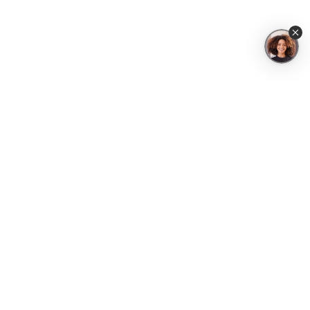
Copyright© 1995-2026 SAMSUNG. Todos os direitos reservados.
SAMSUNG ELETRÔNICA DA AMAZÔNIA LTDA., com sede em Av. dos Oitis, nº
1.460, Distrito Industrial, Manaus/AM, 69.007-002, inscrita no CNPJ/MF sob o
nº. 00.280.273/0001-37.