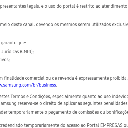
representantes legais, e o uso do portal é restrito ao atendiment
or meio deste canal, devendo os mesmos serem utilizados exclus
 garante que:
 Jurídicas (CNPJ);
ivos;
 com finalidade comercial ou de revenda é expressamente proibid
.samsung.com/br/business
.
 nestes Termos e Condições, especialmente quanto ao uso indevi
amsung reserva-se o direito de aplicar as seguintes penalidades
er temporariamente o pagamento de comissões ou bonificações a
scredenciado temporariamente do acesso ao Portal EMPRESAS ou 