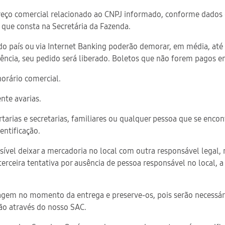
ndereço comercial relacionado ao CNPJ informado, conforme dados
que consta na Secretária da Fazenda.
o país ou via Internet Banking poderão demorar, em média, até 3
ncia, seu pedido será liberado. Boletos que não forem pagos em
horário comercial.
nte avarias.
portarias e secretarias, familiares ou qualquer pessoa que se en
ntificação.
ossível deixar a mercadoria no local com outra responsável legal,
terceira tentativa por ausência de pessoa responsável no local,
lagem no momento da entrega e preserve-os, pois serão necessári
ão através do nosso SAC.