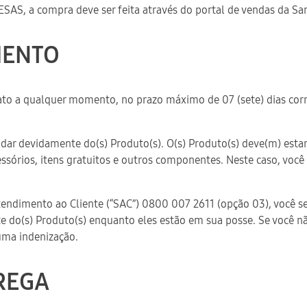
RESAS, a compra deve ser feita através do portal de vendas da 
MENTO
rato a qualquer momento, no prazo máximo de 07 (sete) dias corr
uidar devidamente do(s) Produto(s). O(s) Produto(s) deve(m) es
ssórios, itens gratuitos e outros componentes. Neste caso, voc
Atendimento ao Cliente (“SAC”) 0800 007 2611 (opção 03), você s
e do(s) Produto(s) enquanto eles estão em sua posse. Se você n
uma indenização.
TREGA