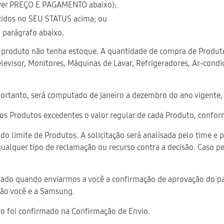
 (ver PREÇO E PAGAMENTO abaixo);
lecidos no SEU STATUS acima; ou
o parágrafo abaixo.
 o produto não tenha estoque. A quantidade de compra de Produto
elevisor, Monitores, Máquinas de Lavar, Refrigeradores, Ar-con
 portanto, será computado de janeiro a dezembro do ano vigente,
o aos Produtos excedentes o valor regular de cada Produto, conf
o do limite de Produtos. A solicitação será analisada pelo time 
qualquer tipo de reclamação ou recurso contra a decisão. Caso p
irmado quando enviarmos a você a confirmação de aprovação do pa
são você e a Samsung.
vio foi confirmado na Confirmação de Envio.